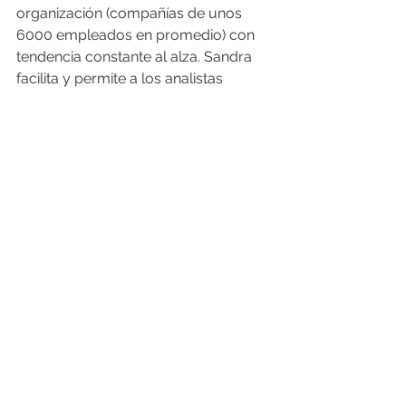
organización (compañías de unos 
6000 empleados en promedio) con 
tendencia constante al alza. Sandra 
facilita y permite a los analistas 
responder a amenazas con mayor 
confianza y velocidad, analizando 
gran cantidad de datos que provee 
información instantánea que colabora 
a la lucha a través del ruido de miles 
de unidades de información, lo que 
reduce drásticamente los tiempos de 
respuesta.
Debemos prever que la Inteligencia 