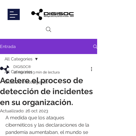
Entrada
All Categories
DIGISOC®
All Categories
10 nov 2021
3 min de lectura
Acelere el proceso de
DIGISOC®Intelligence
detección de incidentes
en su organización.
Actualizado:
26 oct 2023
A medida que los ataques 
cibernéticos y las declaraciones de la 
pandemia aumentaban, el mundo se 