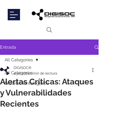
Entrada
All Categories
DIGISOC®
All Categories
4 jul 2024
1 min de lectura
Alertas Críticas: Ataques
DIGISOC®Intelligence
y Vulnerabilidades
Recientes