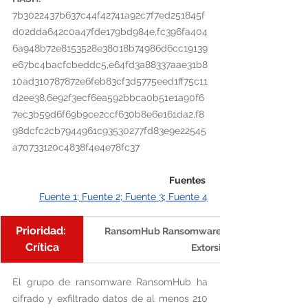
7b3022437b637c44f42741a92c7f7ed251845f
d02dda642c0a47fde179bd984e,fc396fa404
6a948b72e8153528e38018b74986d6cc19139
e67bc4bacfcbeddc5,e64fd3a88337aae31b8
10ad310787872e6feb83cf3d5775eed1ff75c11
d2ee38,6e92f3ecf6ea592bbca0b51e1a90f6
7ec3b59d6f69b9ce2ccf630b8e6e161da2,f8
98dcfc2cb7944961c93530277fd83e9e22545
a70733120c4838f4e4e78fc37
Fuentes 
Fuente 1; Fuente 2
; 
Fuente 3
; 
Fuente 4
Prioridad: 
RansomHub Ransomware: Ataques a Sectores 
Crítica
Extorsión Cuádruple
El grupo de ransomware RansomHub ha 
cifrado y exfiltrado datos de al menos 210 