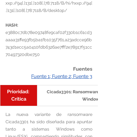
xxp://94[.]131[.]108[.]78:7118/B/hi/hxxp://94[
.]131[.]108[.]78:7118/B/desktop/
HASH:
e3880c7db78e09748fe9caf02f330b1c61cd3
aaaa31ffe93fb5ba1fb1035f761,a23adcce96b
743d1ecc5a0410fdb6326ae7fff2e78917f51cc
70497320dbe750
Fuentes
Fuente 1
; 
Fuente 2
; 
Fuente 3
Prioridad: 
Cicada3301: Ransomware Basado en Rust At
Crítica
Windows y Linux/ESXi
La nueva variante de ransomware 
Cicada3301 ha sido diseñada para apuntar 
tanto a sistemas Windows como 
Linux/ESXi, compartiendo similitudes con 