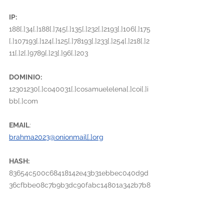
IP:
188[.]34[.]188[.]745[.]135[.]232[.]2193[.]106[.]175
[.]107193[.]124[.]125[.]78193[.]233[.]254[.]218[.]2
11[.]2[.]9789[.]23[.]96[.]203
DOMINIO:
12301230[.]co40031[.]cosamuelelena[.]coi[.]i
bb[.]com
EMAIL
: 
brahma2023@onionmail[.]org
HASH:
83654c500c68418142e43b31ebbec040d9d
36cfbbe08c7b9b3dc90fabc14801a342b7b8
9082431c1ba088315c5ee81e89a94e36663f2
ab8cfc27e17f7853ca2b56856e1e275cebcd4
77e3a2995cd76398cfbb6c210181a14939c63