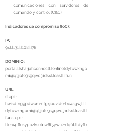
comunicaciones con servidores de 
comando y control (C&C).
Indicadores de compromiso (IoC):
IP:
94[.]131[.]108[.]78
DOMINIO:
portal[.]sharjahconnect[.]onlinetdyfbwxngp
mixjiqtjjote3k9qwc31dsx[.]oast[.]fun
URL:
step1-
hwikdmg9pdwcmmfgxjeqvlderbo4sgwj[.]t
dyfbwxngpmixjiqtjjote3k9qwc31dsx[.]oast[.]
funstep1-
tterx4rffokypbzksotnw6f5ywu2rdq0[.]tdyfb