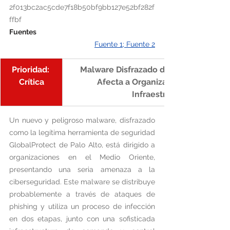
2f013bc2ac5cde7f18b50bf9bb127e52bf282f
ffbf
Fuentes
Fuente 1
; 
Fuente 2
Prioridad: 
Malware Disfrazado de Herramienta de
Crítica
Afecta a Organizaciones con Sofis
Infraestructura de C&C
Un nuevo y peligroso malware, disfrazado 
como la legítima herramienta de seguridad 
GlobalProtect de Palo Alto, está dirigido a 
organizaciones en el Medio Oriente, 
presentando una seria amenaza a la 
ciberseguridad. Este malware se distribuye 
probablemente a través de ataques de 
phishing y utiliza un proceso de infección 
en dos etapas, junto con una sofisticada 