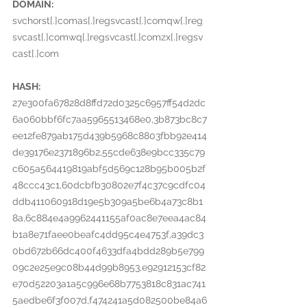
DOMAIN:
svchorst[.]comas[.]regsvcast[.]comqw[.]reg
svcast[.]comwq[.]regsvcast[.]comzx[.]regsv
cast[.]com
HASH:
27e300fa67828d8ffd72d0325c6957ff54d2dc
6a060bbf6fc7aa5965513468e0,3b873bc8c7
ee12fe879ab175d439b5968c8803fbb92e414
de39176e2371896b2,55cde638e9bcc335c79
c605a564419819abf5d569c128b95b005b2f
48ccc43c1,60dcbfb30802e7f4c37c9cdfc04
ddb411060918d19e5b309a5be6b4a73c8b1
8a,6c884e4a9962441155af0ac8e7eea4ac84
b1a8e71faee0beafc4dd95c4e4753f,a39dc3
0bd672b66dc400f4633dfa4bdd289b5e799
09c2e25e9c08b44d99b8953,e92912153cf82
e70d52203a1a5c996e68b7753818c831ac741
5aedbe6f3f007d,f474241a5d082500be84a6