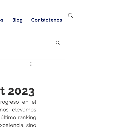
os
Blog
Contáctenos
t 2023
ogreso en el 
nos elevamos 
último ranking 
celencia, sino 