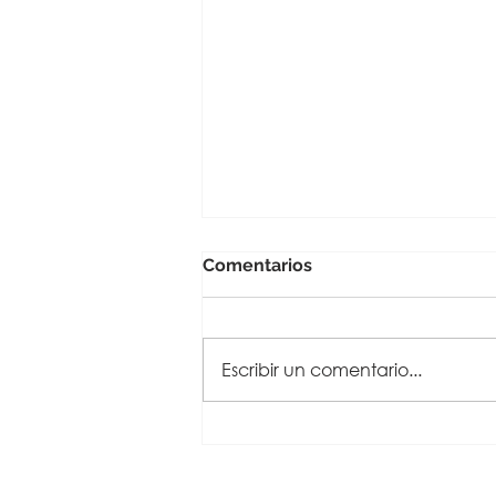
Comentarios
Escribir un comentario...
Celebrando la excelencia
en Ciberseguridad: Nuestra
empresa galardonada con