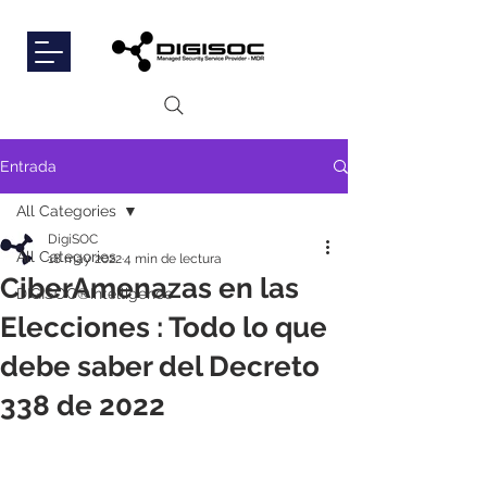
Entrada
All Categories
DigiSOC
All Categories
18 may 2022
4 min de lectura
CiberAmenazas en las
DIGISOC®Intelligence
Elecciones : Todo lo que
debe saber del Decreto
338 de 2022