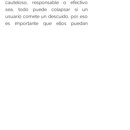
cauteloso, responsable o efectivo 
sea, todo puede colapsar si un 
usuario comete un descuido, por eso 
es importante que ellos puedan 
comprender y cumplir con los 
principios básicos de seguridad de 
datos, como tener una buena gestión 
de contraseñas;  usando una 
combinación segura de caracteres 
especiales, no repitiendo la misma 
clave para diferentes sitios ni mucho 
menos compartirla con otra persona. 
También se debe tener cuidado con 
los elementos adjuntos de los correos 
electrónicos y crear copias de 
seguridad, entre otras prácticas 
seguras.  