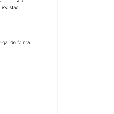
ra, el uso de 
iodistas, 
egar de forma 