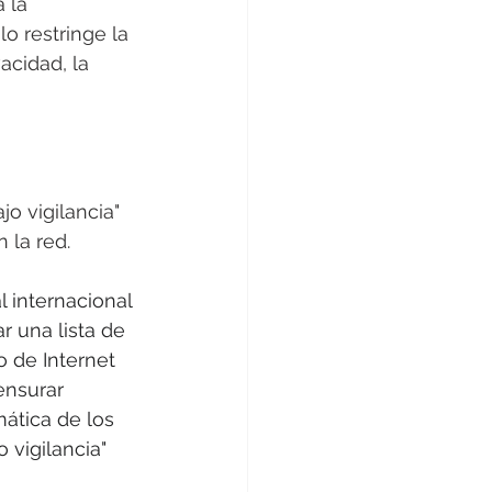
 la 
o restringe la 
acidad, la 
o vigilancia" 
 la red.
l
internacional 
 una lista de 
o de Internet 
ensurar 
mática de los 
 vigilancia" 