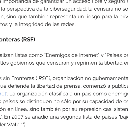
 importancia de garantizar un acceso libre y seguro a
la perspectiva de la ciberseguridad, la censura no sol
ón, sino que también representa un riesgo para la priv
os y la integridad de las redes.
onteras (RSF)
alizan listas como "Enemigos de Internet" y "Países baj
llos gobiernos que censuran y reprimen la libertad en
 sin Fronteras ( 
RSF ), 
organización no gubernamenta
ue defiende la libertad de prensa
,
 comenzó a publicar
net
"
. La organización clasifica a un país como enemig
 países se distinguen no sólo por su capacidad de c
ión en línea, sino también por su represión casi siste
". En 2007 se añadió una segunda lista de países "bajo
er Watch").