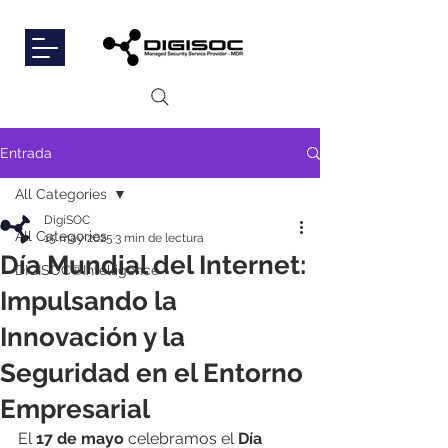
Entrada
All Categories
DigiSOC
All Categories
15 may 2025
3 min de lectura
Día Mundial del Internet:
DIGISOC®Intelligence
Impulsando la
Innovación y la
Seguridad en el Entorno
Empresarial
El 
17 de mayo
 celebramos el 
Día 