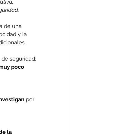
ativa.
guridad.
ta de una 
cidad y la 
icionales. 
 de seguridad; 
 muy poco 
investigan
 por 
e la 