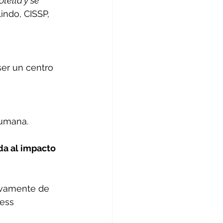
tella y se 
indo, CISSP, 
ser un centro 
umana. 
da al impacto 
ivamente de 
ess 