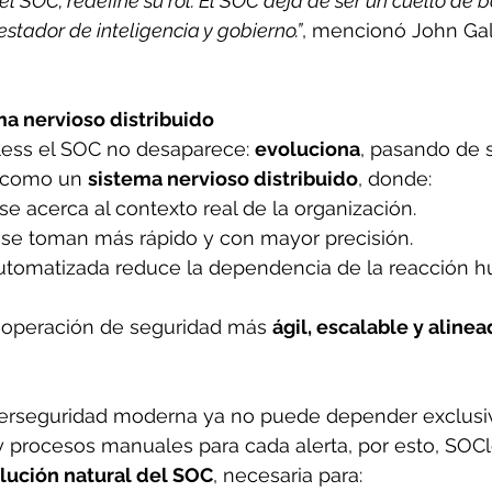
l SOC; redefine su rol. El SOC deja de ser un cuello de bo
stador de inteligencia y gobierno.”
, mencionó John Gal
a nervioso distribuido
ess el SOC no desaparece: 
evoluciona
, pasando de 
r como un 
sistema nervioso distribuido
, donde: 
 se acerca al contexto real de la organización. 
 se toman más rápido y con mayor precisión. 
utomatizada reduce la dependencia de la reacción h
a operación de seguridad más 
ágil, escalable y alinea
ciberseguridad moderna ya no puede depender exclus
y procesos manuales para cada alerta, por esto, SOCl
lución natural del SOC
, necesaria para: 