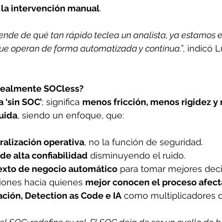
e la intervención manual
. 
ende de qué tan rápido teclea un analista, ya estamos 
que operan de forma automatizada y continua.”
, indicó 
 realmente SOCless?
a ‘sin SOC’
; significa 
menos fricción, menos rigidez y
buida
, siendo un enfoque, que: 
ralización operativa
, no la función de seguridad. 
 de alta confiabilidad
 disminuyendo el ruido. 
exto de negocio automático
 para tomar mejores deci
iones hacia quienes 
mejor conocen el proceso afec
ción, Detection as Code e IA
 como multiplicadores d