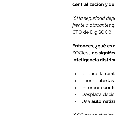
centralización y d
“Si la seguridad dep
frente a atacantes 
CTO de DigiSOC®. 
Entonces, ¿qué es
SOCless 
no signific
inteligencia distri
Reduce la 
cent
Prioriza 
alertas
Incorpora 
cont
Desplaza decis
Usa 
automatiza