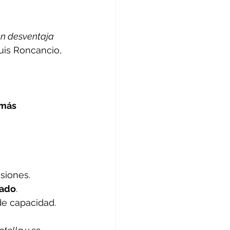
en desventaja 
Luis Roncancio, 
 más 
siones. 
tado
. 
e capacidad. 