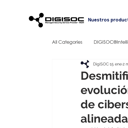
Nuestros produc
All Categories
DIGISOC®Intell
DigiSOC
15 ene
2 
Desmitif
evolució
de ciber
alineada