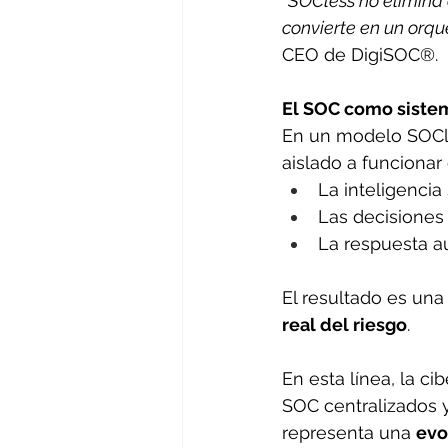
“SOCless no elimina e
convierte en un orque
CEO de DigiSOC®. 
El SOC como sistem
En un modelo SOCl
aislado a funciona
La inteligencia
Las decisiones
La respuesta a
El resultado es un
real del riesgo
. 
En esta línea, la 
SOC centralizados 
representa una 
evo