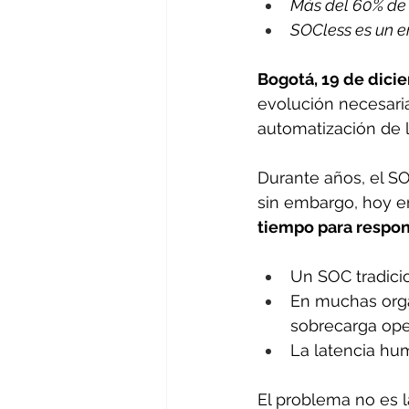
Más del 60% de 
SOCless es un en
Bogotá, 19 de dici
evolución necesaria
automatización de l
Durante años, el SO
sin embargo, hoy en
tiempo para respo
Un SOC tradici
En muchas orga
sobrecarga oper
La latencia hum
El problema no es l