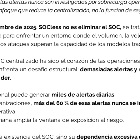
las alertas nunca son investigadas por sobrecarga oper
foque que reduce la centralización, no la función de se
embre de 2025. SOCless no es eliminar el SOC,
 se tra
 para enfrentar un entorno donde el volumen, la velo
os ataques superan la capacidad de los modelos trad
C centralizado ha sido el corazón de las operaciones
frenta un desafío estructural: 
demasiadas alertas y
nder
. 
onal puede generar 
miles de alertas diarias
. 
nizaciones, 
más del 60 % de esas alertas nunca se 
ativa. 
ana amplía la ventana de exposición al riesgo. 
a existencia del SOC, sino su 
dependencia excesiva d