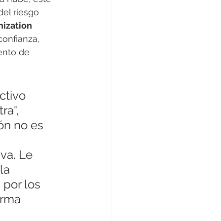
el riesgo 
ization 
confianza, 
ento de 
ctivo 
ra", 
ón no es 
va. Le 
la 
por los 
orma 