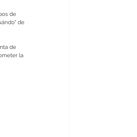
pos de 
cuándo" de 
nta de 
ometer la 