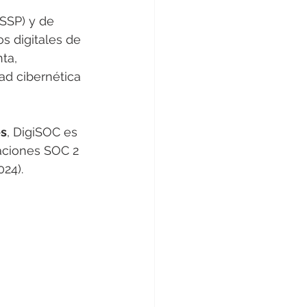
SSP) y de 
s digitales de 
ta, 
ad cibernética 
es
, DigiSOC es 
aciones SOC 2 
24).