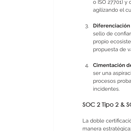
o ISO 27701) y 
agilizando el 
Diferenciación
sello de confia
propio ecosistem
propuesta de v
Cimentación de
ser una aspirac
procesos proba
incidentes.
SOC 2 Tipo 2 & S
La doble certificaci
manera estratégica