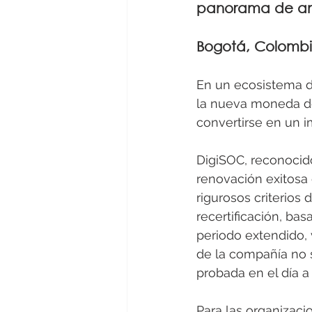
panorama de am
Bogotá, Colombi
En un ecosistema dig
la nueva moneda de 
convertirse en un i
DigiSOC, reconocido
renovación exitosa 
rigurosos criterios d
recertificación, ba
periodo extendido, 
de la compañía no s
probada en el día a 
Para las organizac