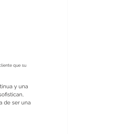
liente que su 
tinua y una 
fistican, 
a de ser una 