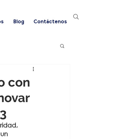
os
Blog
Contáctenos
o con
enovar
 3
ridad, 
 un 