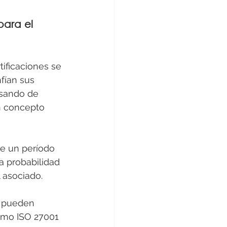
para el 
ificaciones se 
fían sus 
asando de 
n concepto 
te un período 
a probabilidad 
 asociado.
s pueden 
como ISO 27001 