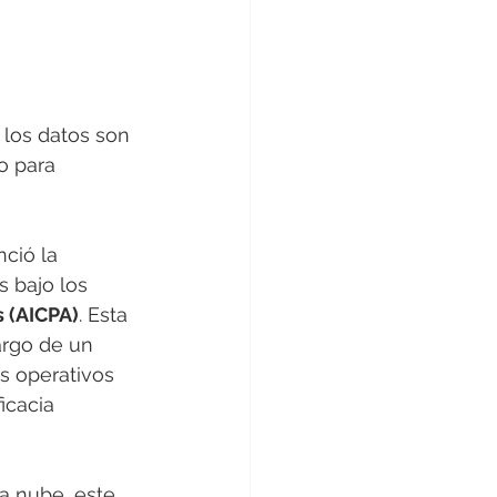
 los datos son 
o para 
ció la 
s bajo los 
s (AICPA)
. Esta 
argo de un 
s operativos 
icacia 
a nube, este 