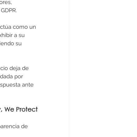
ores, 
o GDPR.
 actúa como un 
hibir a su 
ciendo su 
cio deja de 
ldada por 
espuesta ante 
y, We Protect
parencia de 