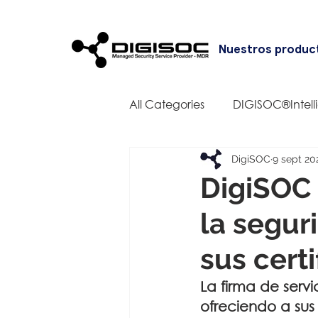
Nuestros produc
All Categories
DIGISOC®Intell
DigiSOC
9 sept 20
DigiSOC
la segur
sus cert
La firma de serv
ofreciendo a sus