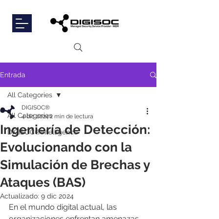
Entrada
All Categories
DIGISOC®
All Categories
4 dic 2024
2 min de lectura
Ingeniería de Detección:
DIGISOC®Intelligence
Evolucionando con la
Simulación de Brechas y
Ataques (BAS)
Actualizado:
9 dic 2024
En el mundo digital actual, las 
organizaciones enfrentan amenazas 