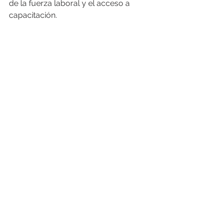
de la fuerza laboral y el acceso a 
capacitación.
Apostando por el Futuro de 
la Ciberseguridad
La expansión de las 
clínicas de 
ciberseguridad en Asia
 representa 
un avance significativo en la 
construcción de un entorno digital 
más seguro y en la preparación para 
los desafíos cibernéticos emergentes.
Con las alianzas estratégicas y una 
inversión sostenida, estas clínicas 
pueden convertirse en un pilar clave 
para el 
desarrollo de capacidades 
en ciberseguridad en la región
, 
asegurando que Asia tenga un papel 