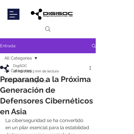
Entrada
All Categories
DigiSOC
All Categories
18 feb 2025
3 min de lectura
Preparando a la Próxima
DIGISOC®Intelligence
Generación de
Defensores Cibernéticos
en Asia
La ciberseguridad se ha convertido 
en un pilar esencial para la estabilidad 