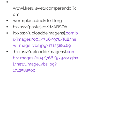
www[.]resulevetucomparendo[.]c
om
wormplace.duckdns[.]org
hxxps://paste[.ee/d/ABSOh
hxxps://uploaddeimagens[.
com.b
r/images/004/766/978/full/ne
w_image_vbs.jpg?1712588469
 hxxps://uploaddeimagens[.
com.
br/images/004/766/979/origina
l/new_image_vbs.jpg?
1712588500
hxxp://107.175.69[.]54/wsa/txt/ot
p/web_page/admin/indexphp.txt
IPs:
186.169.46.127
186.169.36.138
186.169.55.162
186.169.80.74