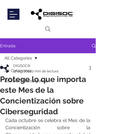
Entrada
All Categories
DIGISOC®
All Categories
17 oct 2024
2 min de lectura
Protege lo que importa
DIGISOC®Intelligence
este Mes de la
Concientización sobre
Ciberseguridad
Cada octubre se celebra el Mes de la 
Concientización sobre la 