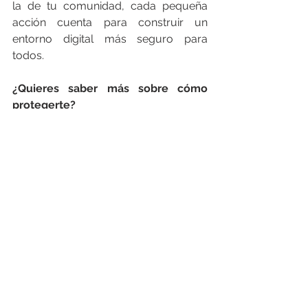
la de tu comunidad, cada pequeña 
acción cuenta para construir un 
entorno digital más seguro para 
todos.
¿Quieres saber más sobre cómo 
protegerte? 
¡Ponte en contacto con nuestros 
asesores y descubre cómo podemos 
ayudarte a reforzar tu ciberseguridad!
Contacta uno de nuestros especialistas.