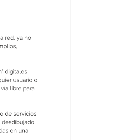
a red, ya no 
plios, 
 digitales 
quier usuario o 
vía libre para 
o de servicios 
n desdibujado 
adas en una 