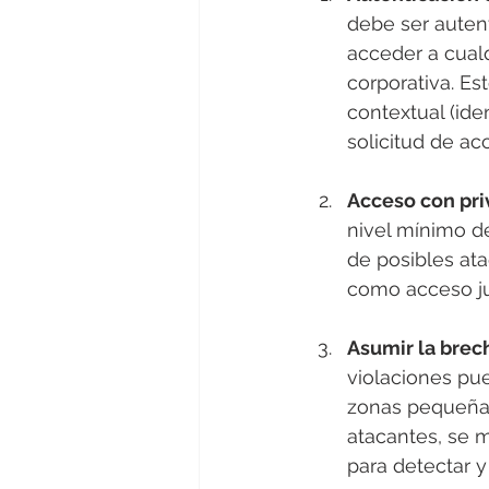
debe ser auten
acceder a cualq
corporativa. Es
contextual (iden
solicitud de ac
Acceso con pri
nivel mínimo de
de posibles ata
como acceso jus
Asumir la brech
violaciones pu
zonas pequeñas
atacantes, se m
para detectar 