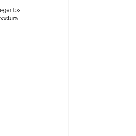
teger los 
postura 