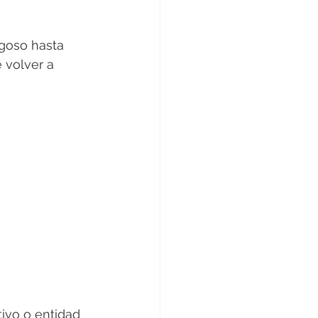
sgoso hasta 
 volver a 
tivo o entidad 