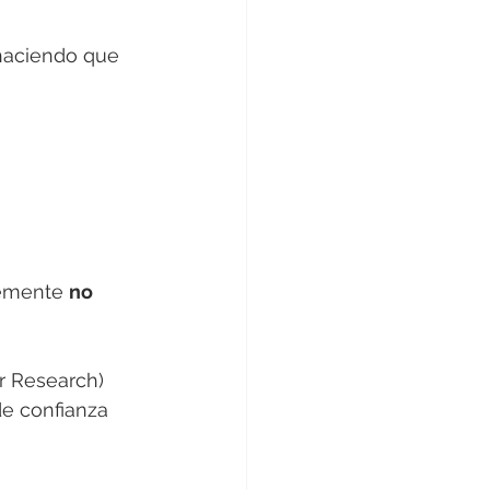
 haciendo que 
emente 
no 
er Research) 
e confianza 