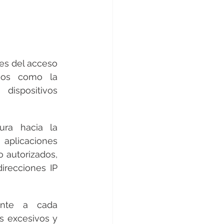
es del acceso 
gos como la 
spositivos 
ura hacia la 
plicaciones 
 autorizados, 
recciones IP 
ente a cada 
s excesivos y 