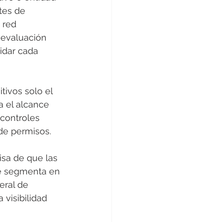
tes de 
 red 
y evaluación 
lidar cada 
tivos solo el 
a el alcance 
controles 
 de permisos.
isa de que las 
se segmenta en 
eral de 
visibilidad 