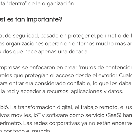
stá “dentro” de la organización.
ust es tan importante?
al de seguridad, basado en proteger el perímetro de l
, las organizaciones operan en entornos mucho más am
buidos que hace apenas una década.
mpresas se enfocaron en crear "muros de contención"
troles que protegían el acceso desde el exterior. Cual
ara entrar era considerado confiable, lo que les daba 
a red y acceder a recursos, aplicaciones y datos.
ó. La transformación digital, el trabajo remoto, el us
tivos móviles, IoT y software como servicio (SaaS) ha
perímetro. Las redes corporativas ya no están encerr
en por todo el mundo.