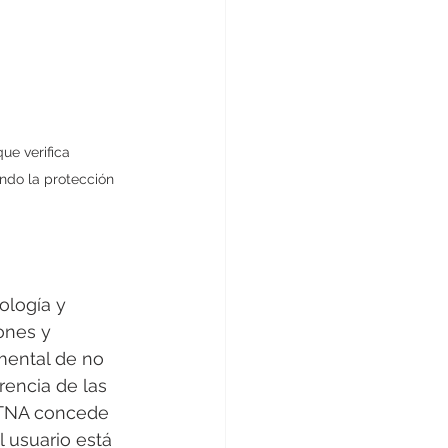
ue verifica 
ndo la protección 
ología y 
ones y 
mental de no 
rencia de las 
ZTNA concede 
 usuario está 