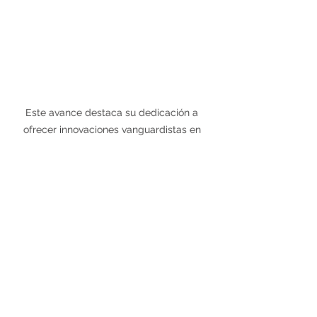
Este avance destaca su dedicación a 
ofrecer innovaciones vanguardistas en 
seguridad SaaS durante la era digital.
Un Compromiso Continuo 
con la Seguridad
Netskope se compromete a 
mantener altos estándares de 
seguridad dentro del ecosistema 
SaaS, lo que le ha valido ser 
reconocido como líder en el 
Cuadrante Mágico de Gartner para 