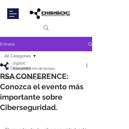
Entrada
All Categories
DigiSOC
All Categories
8 jun 2022
3 min de lectura
RSA CONFERENCE:
DIGISOC®Intelligence
Conozca el evento más
importante sobre
Ciberseguridad.