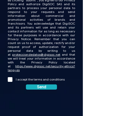
By clicking "submit", you agree to our Privacy
Policy and authorize DigiSOC SAS and its
partners to process your personal data to
respond to your requests and send
information about commercial and
promotional activities of brands and
franchisors. You acknowledge that DigiSOC
and its partners will use and retain your
contact information for as long as necessary
for these purposes in accordance with our
Privacy Notice. Remember that you can
count on us to access, update, rectify and/or
request proof of authorization for your
personal data by writing to us
at
protecciondedatos@digisoc.net
and that
we will treat your information in accordance
with the Privacy Policy located
at
https://www.digisoc.net/security-ethics?
lang=es
I accept the terms and conditions
Send