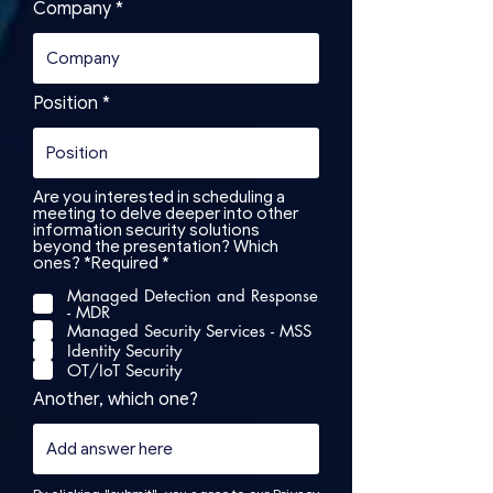
Company
Position
Are you interested in scheduling a
meeting to delve deeper into other
information security solutions
beyond the presentation? Which
R
ones? *Required
*
e
Managed Detection and Response
q
- MDR
u
i
Managed Security Services - MSS
r
Identity Security
e
OT/IoT Security
d
Another, which one?