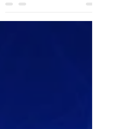
evidenciando tácticas más complejas por
actores maliciosos.