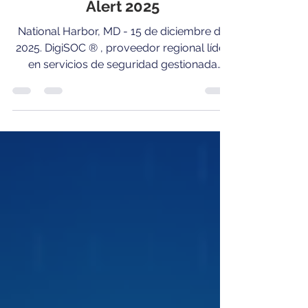
3 min de lectura
DigiSOC® asciende al puesto
#61 en el ranking global MSSP
Alert 2025
National Harbor, MD - 15 de diciembre de
2025. DigiSOC ® , proveedor regional líder
en servicios de seguridad gestionada
(MDR/MSSP), anunció hoy su ascenso al
puesto #61 en el prestigioso ranking global
Top 250 MSSPs 2025 , publicado
anualmente por MSSP Alert (CyberRisk
Alliance). Este hito reafirma el
posicionamiento de DigiSOC ® y su rol
como un proveedor de clase mundial,
impulsado por una filosofía clara y
consistente: “We Protect” , un compromiso
que guía cada decisi