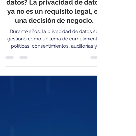
¿Qué tan seguros están tus
datos? La privacidad de datos
ya no es un requisito legal, es
una decisión de negocio.
Durante años, la privacidad de datos se
gestionó como un tema de cumplimiento:
políticas, consentimientos, auditorías y
poco más. Pero hoy, cuando las empresas
toman decisiones en tiempo real apoyadas
en analítica avanzada, inteligencia artificial
y ecosistemas digitales cada vez más
abiertos, esa visión se queda corta. La
verdadera pregunta ya no es si una
organización cumple, sino si controla
realmente sus datos . En el marco del Data
Privacy Day, entrevistamos a Luis Ronca