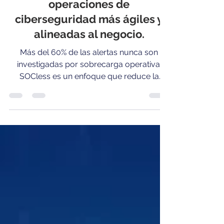
Desmitificando el SOCless: la
evolución del SOC hacia
operaciones de
ciberseguridad más ágiles y
alineadas al negocio.
Más del 60% de las alertas nunca son
investigadas por sobrecarga operativa.
SOCless es un enfoque que reduce la
centralización, no la función de seguridad.
Bogotá, 19 de diciembre de 2025. SOCless
no es eliminar el SOC, se trata de una
evolución necesaria para enfrentar un
entorno donde el volumen, la velocidad y
la automatización de los ataques superan
la capacidad de los modelos tradicionales.
Durante años, el SOC centralizado ha sido
el corazón de las operaciones