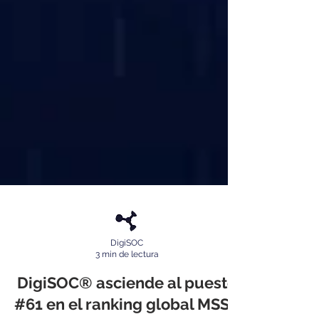
DigiSOC