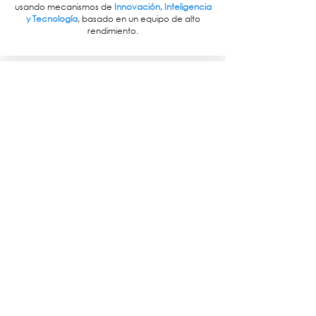
usando mecanismos de
Innovación, Inteligencia
y Tecnología
, basado en un equipo de alto
rendimiento.
Nuestra razón de ser
Propósito de Marca
Protegemos la sociedad y promovemos la
tranquilidad
y el
bienestar
de las personas en el
mundo digital.
Habla con un experto
Solicita asesoramiento y
soporte en el diseño,