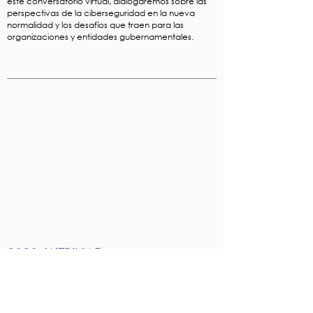
este conversatorio virtual, dialogaremos sobre las
perspectivas de la ciberseguridad en la nueva
normalidad y los desafíos que traen para las
organizaciones y entidades gubernamentales.
2020 WEBINAR
Solución de conexiones
remotas seguras en
respuesta al COVID-19