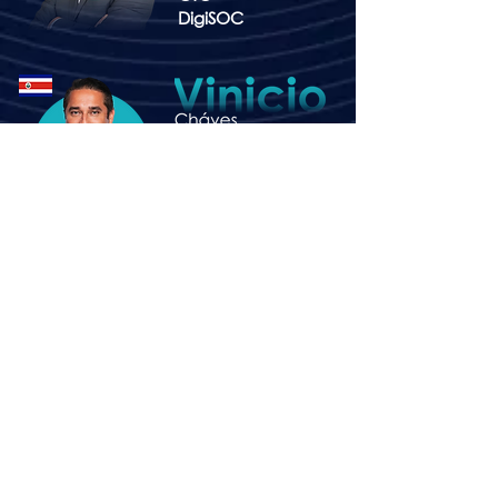
DigiSOC
Gerente Sr.
Ciberseguridad y
Riesgos
Cooperativa Dos Pinos
Gerente Corporativo
de Seguridad de
Tecnología
ICASA