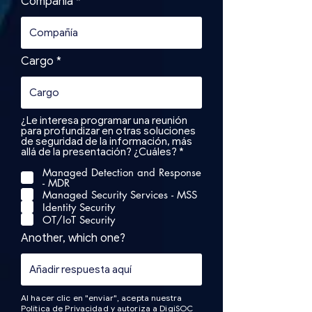
Compañía
Cargo
¿Le interesa programar una reunión
para profundizar en otras soluciones
de seguridad de la información, más
O
allá de la presentación? ¿Cuáles?
*
b
Managed Detection and Response
l
- MDR
i
g
Managed Security Services - MSS
a
Identity Security
t
OT/IoT Security
o
r
Another, which one?
i
o
Al hacer clic en "enviar", acepta nuestra
Política de Privacidad y autoriza a DigiSOC